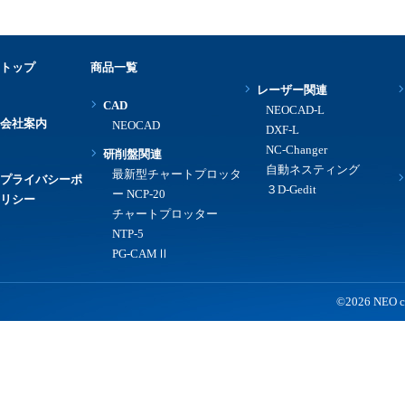
トップ
商品一覧
レーザー関連
CAD
NEOCAD-L
会社案内
NEOCAD
DXF-L
NC-Changer
研削盤関連
自動ネスティング
最新型チャートプロッタ
プライバシーポ
３D-Gedit
ー NCP-20
リシー
チャートプロッター
NTP-5
PG-CAMⅡ
©2026 NEO co