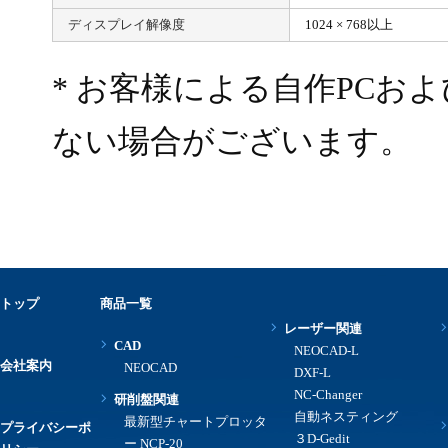
ディスプレイ解像度
1024 × 768以上
* お客様による自作PCお
ない場合がございます。
トップ
商品一覧
レーザー関連
CAD
NEOCAD-L
会社案内
NEOCAD
DXF-L
NC-Changer
研削盤関連
自動ネスティング
最新型チャートプロッタ
プライバシーポ
３D-Gedit
ー NCP-20