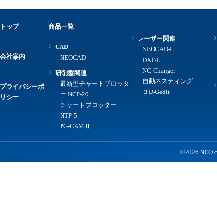
トップ
商品一覧
レーザー関連
CAD
NEOCAD-L
会社案内
NEOCAD
DXF-L
NC-Changer
研削盤関連
自動ネスティング
最新型チャートプロッタ
プライバシーポ
３D-Gedit
ー NCP-20
リシー
チャートプロッター
NTP-5
PG-CAMⅡ
©2026 NEO co