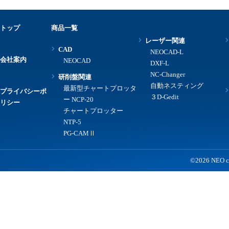
トップ
商品一覧
レーザー関連
CAD
NEOCAD-L
会社案内
NEOCAD
DXF-L
NC-Changer
研削盤関連
自動ネスティング
最新型チャートプロッタ
プライバシーポ
３D-Gedit
ー NCP-20
リシー
チャートプロッター
NTP-5
PG-CAMⅡ
©2026 NEO co