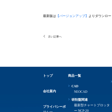
最新版は
【バージョンアップ】
よりダウンロー
古い記事へ
トップ
商品一覧
CAD
会社案内
NEOCAD
研削盤関連
最新型チャートプロッタ
プライバシーポ
ー NCP-20