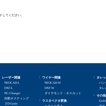
ドしてください。
レーザー関連
ワイヤー関連
タレッ
NEOCAD-L
NEOCAD-W
パン
DXF-L
DXF-W
タレパ
NC-Changer
ダイヤモンド・ネスカット
その他
自動ネスティング
ラスタベクタ変換
Gedit
３D-Gedit
ベクトル名人
ダク