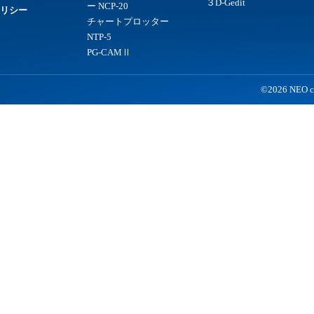
３D-Gedit
ー NCP-20
リシー
チャートプロッター
NTP-5
PG-CAMⅡ
©2026 NEO co