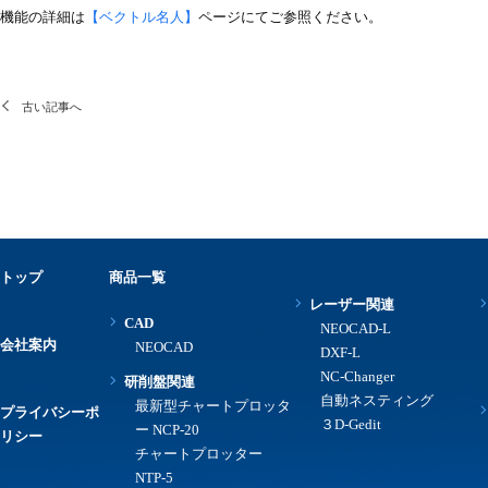
機能の詳細は
【ベクトル名人】
ページにてご参照ください。
古い記事へ
トップ
商品一覧
レーザー関連
CAD
NEOCAD-L
会社案内
NEOCAD
DXF-L
NC-Changer
研削盤関連
自動ネスティング
最新型チャートプロッタ
プライバシーポ
３D-Gedit
ー NCP-20
リシー
チャートプロッター
NTP-5