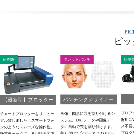
PIC
ピッ
研削盤
タレットパンチ
研削
パンチングデザイナー
【最新型】プロッター
プロフ
画像、図形に穴を割り付けるシ
チャートプロッターをリニュー
盤用C
ステム。DXFデータや画像デー
アル致しました！スマートフォ
ス不要
タに自動で穴を割り付けます。
ンのようなスムーズな操作性。
プログ
割り付けた穴データはDXFデー
静電チャックによる用紙固定方