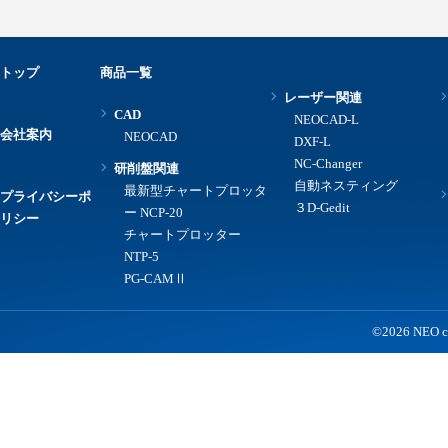
トップ
商品一覧
レーザー関連
CAD
NEOCAD-L
会社案内
NEOCAD
DXF-L
NC-Changer
研削盤関連
自動ネスティング
最新型チャートプロッタ
プライバシーポ
３D-Gedit
ー NCP-20
リシー
チャートプロッター
NTP-5
PG-CAMⅡ
©2026 NEO co